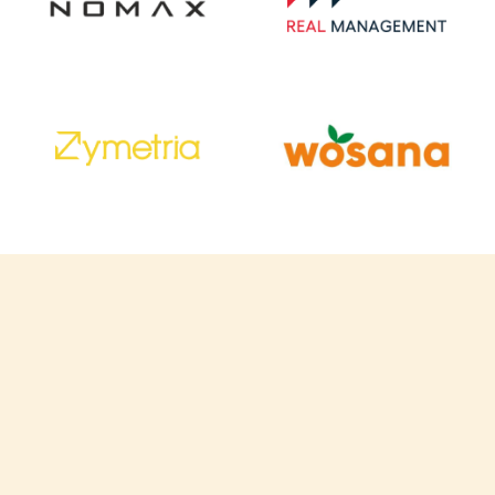
“ Envirly by Quantifier to niezawodny partner w
dziedzinie zrównoważonego rozwoju. Ich
innowacyjne rozwiązania nie tylko