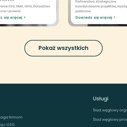
STKA ESG
Partnerstwa strategiczne,
anie ESG, DMA, GHG, Doradztwo
koordynowanie projektów, wystą
czne i prawne
publiczne
 się więcej >
Dowiedz się więcej >
Pokaż wszystkich
Usługi
Ślad węglowy orga
omaga firmom
Ślad węglowy pro
u i ESG.