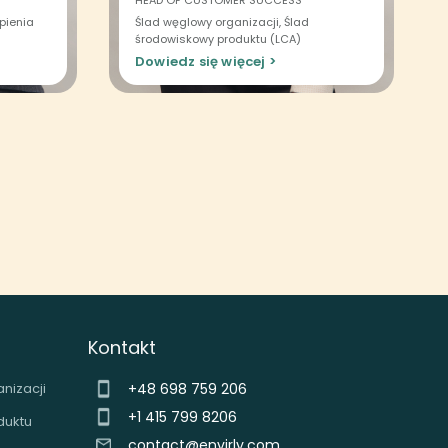
HEAD OF CUSTOMER SUCCESS
pienia
Ślad węglowy organizacji, Ślad
środowiskowy produktu (LCA)
Dowiedz się więcej >
Kontakt
nizacji
+48 698 759 206
+1 415 799 8206
duktu
contact@envirly.com