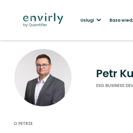
Usługi
Baza wied
< Wróć
Petr K
ESG BUSINESS D
O PETRZE