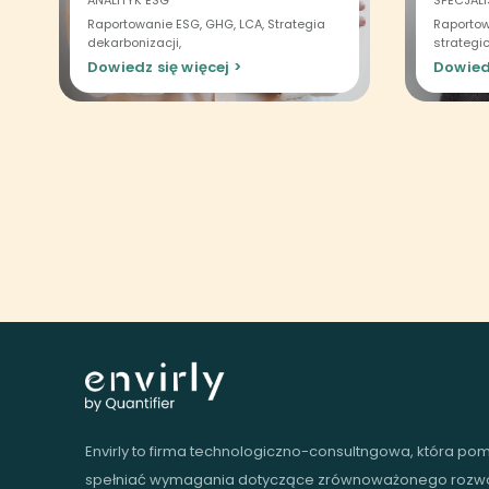
ANALITYK ESG
SPECJALI
Raportowanie ESG, GHG, LCA, Strategia
Raportow
dekarbonizacji,
strategi
Dowiedz się więcej >
Dowiedz
Envirly to firma technologiczno-consultngowa, która p
spełniać wymagania dotyczące zrównoważonego rozwoj