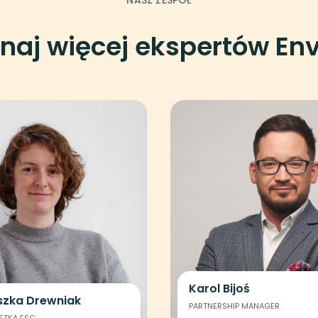
NASZ ZESPÓŁ
naj więcej ekspertów Env
Karol Bijoś
szka Drewniak
PARTNERSHIP MANAGER