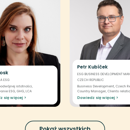
Petr Kubíček
osk
ESG BUSINESS DEVELOPMENT MA
KA ESG
CZECH REPUBLIC
odwójnej istotności,
Business Development, Czech R
anie ESG, GHG, LCA
Country Manager, Clients relati
 się więcej >
Dowiedz się więcej >
Pokaż wszystkich