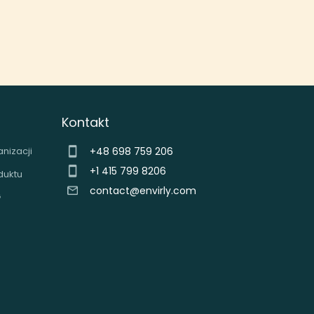
Kontakt
nizacji
+48 698 759 206
+1 415 799 8206
duktu
contact@envirly.com
G