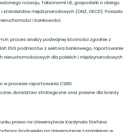
ważonego rozwoju, Taksonomii UE, gospodarki o obiegu
 UE i standardów międzynarodowych (ONZ, OECD). Posiada
 nieruchomości i bankowości.
: proces analizy podwójnej istotności zgodnie z
ałań ESG podmiotów z sektora bankowego, raportowanie
h nieruchomościowych dla polskich i międzynarodowych
wo w procesie raportowania CSRD:
iczne, doradztwo strategiczne oraz prawne dla branży
erunku prawo na Uniwersytecie Kardynała Stefana
chrony środowiska na Uniwersytecie Łazarskiego w