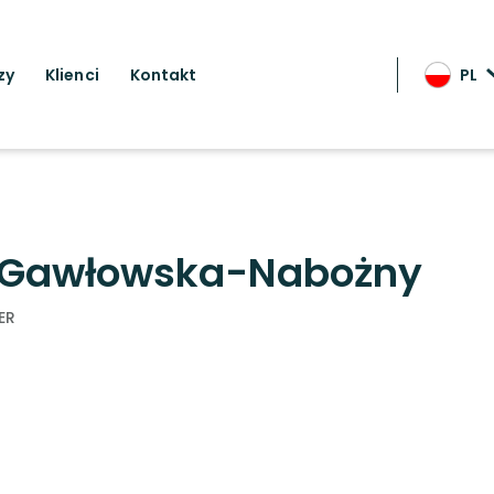
zy
Klienci
Kontakt
PL
a Gawłowska-Nabożny
ER