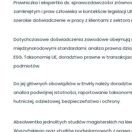
Prawniczka i ekspertka ds. sprawozdawczości zrówno
zamkniętym i praw człowieka w kontekście legislacji
szerokie doświadczenie w pracy z klientami z sektora
Dotychczasowe doświadczenia zawodowe obejmują m.in
międzynarodowymi standardami; analiza prawna dzi
ESG, Taksonomię UE, doradztwo prawne w transakcjac
podmiotów.
Do jej głównych obowiązków w Envirly należy doradzt
analiza podwójnej istotności, raportowanie taksonom
hutniczej, odzieżowej, bezpieczeństwa i ochrony.
Absolwentka jednolitych studiów magisterskich na ki
Wyszyńskiego oraz studiów podyplomowych z prawa o