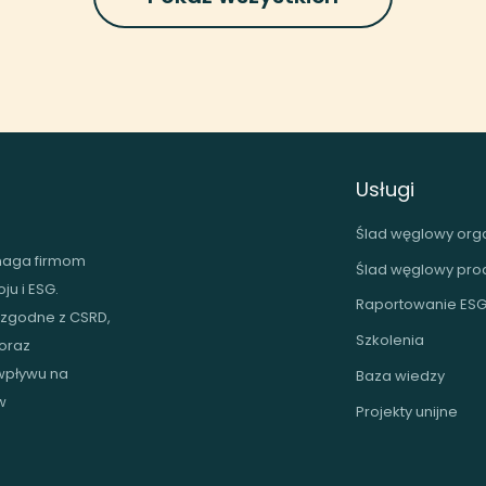
Usługi
Ślad węglowy orga
omaga firmom
Ślad węglowy pro
u i ESG.
Raportowanie ES
 zgodne z CSRD,
Szkolenia
oraz
 wpływu na
Baza wiedzy
w
Projekty unijne