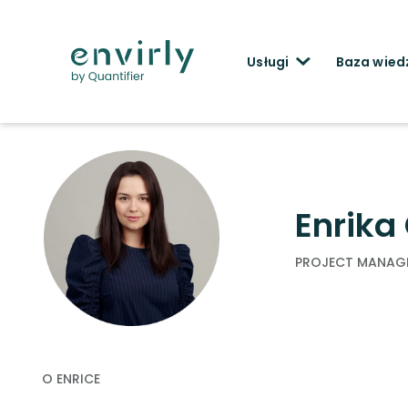
Usługi
Baza wied
< Wróć
Enrik
PROJECT MANAG
O ENRICE