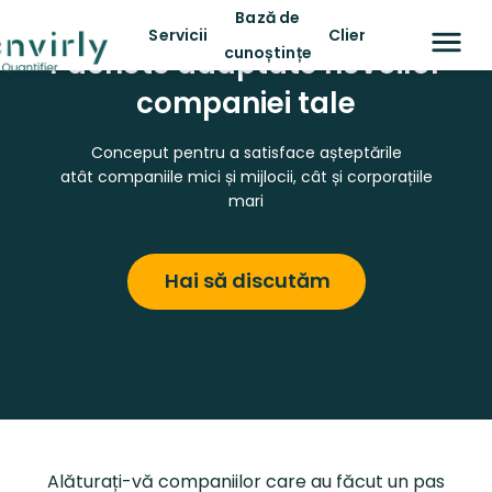
Bază de
Servicii
Clienți
cunoștințe
Pachete adaptate nevoilor
companiei tale
Conceput pentru a satisface așteptările
atât companiile mici și mijlocii, cât și corporațiile
mari
Hai să discutăm
Alăturați-vă companiilor care au făcut un pas