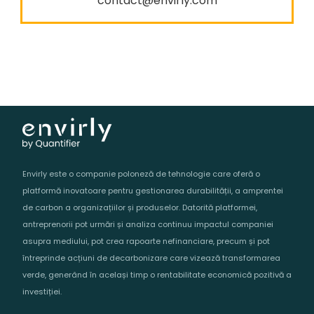
contact@envirly.com
Envirly este o companie poloneză de tehnologie care oferă o
platformă inovatoare pentru gestionarea durabilității, a amprentei
de carbon a organizațiilor și produselor. Datorită platformei,
antreprenorii pot urmări și analiza continuu impactul companiei
asupra mediului, pot crea rapoarte nefinanciare, precum și pot
întreprinde acțiuni de decarbonizare care vizează transformarea
verde, generând în același timp o rentabilitate economică pozitivă a
investiției.