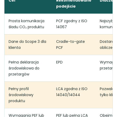
Cel
Rekomendowane
Dlaczeg
podejście
Prosta komunikacja
PCF zgodny z ISO
Najszybsz
śladu CO₂ produktu
14067
komunikac
Dane do Scope 3 dla
Cradle-to-gate
Dostarcz
klienta
PCF
obliczeń 
Pełna deklaracja
EPD
Wymagana
środowiskowa do
przetargo
przetargów
Pełny profil
LCA zgodna z ISO
Pozwala a
środowiskowy
14040/14044
tylko klim
produktu
Wymagania PEF lub
PEF lub pełna LCA
Obejmuje