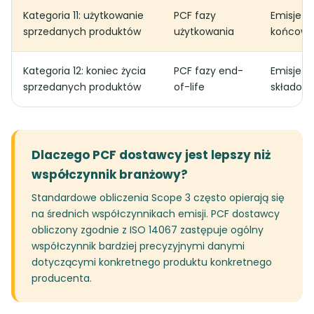
Kategoria 11: użytkowanie
PCF fazy
Emisje g
sprzedanych produktów
użytkowania
końcowe
Kategoria 12: koniec życia
PCF fazy end-
Emisje z
sprzedanych produktów
of-life
składowa
Dlaczego PCF dostawcy jest lepszy niż
współczynnik branżowy?
Standardowe obliczenia Scope 3 często opierają się
na średnich współczynnikach emisji. PCF dostawcy
obliczony zgodnie z ISO 14067 zastępuje ogólny
współczynnik bardziej precyzyjnymi danymi
dotyczącymi konkretnego produktu konkretnego
producenta.