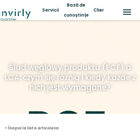
Bază de
Servicii
Clienți
cunoștințe
Ślad węglowy produktu (PCF) a
LCA: czym się różnią i kiedy każde z
nich jest wymagane?
< Înapoi la lista articolelor