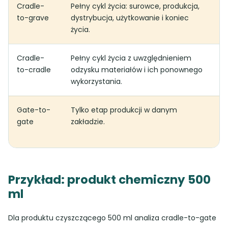
Cradle-
Pełny cykl życia: surowce, produkcja,
EP
to-grave
dystrybucja, użytkowanie i koniec
ką
życia.
Cradle-
Pełny cykl życia z uwzględnieniem
Pr
to-cradle
odzysku materiałów i ich ponownego
go
wykorzystania.
Gate-to-
Tylko etap produkcji w danym
Au
gate
zakładzie.
pr
sa
Przykład: produkt chemiczny 500
ml
Dla produktu czyszczącego 500 ml analiza cradle-to-gate