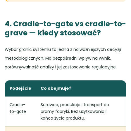
4. Cradle-to-gate vs cradle-to-
grave — kiedy stosować?
Wybór granic systemu to jedna z najważniejszych decyzji
metodologicznych. Ma bezpośredni wpływ na wynik,
porównywalność analizy i jej zastosowanie regulacyjne.
Podejście
Co obejmuje?
Ki
Cradle-
Surowce, produkcja i transport do
Ko
to-gate
bramy fabryki. Bez użytkowania i
1 
końca życia produktu.
pr