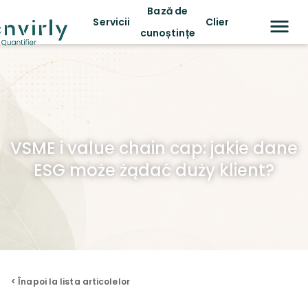
Bază de
Servicii
Clienți
cunoștințe
VSME i value chain cap: jakie dane
ESG może żądać duży klient?
< Înapoi la lista articolelor