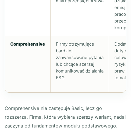
mikroprzedsiębiorstwa
działaln
emisjac
pracown
przeciw
korupcji
Comprehensive
Firmy otrzymujące
Dodatko
bardziej
dotyczą
zaawansowane pytania
celów re
lub chcące szerzej
ryzyk k
komunikować działania
praw cz
ESG
temató
Comprehensive nie zastępuje Basic, lecz go
rozszerza. Firma, która wybiera szerszy wariant, nadal
zaczyna od fundamentów modułu podstawowego.