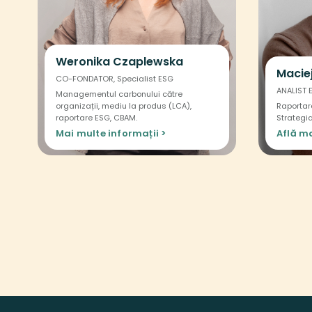
Weronika Czaplewska
Maciej
CO-FONDATOR, Specialist ESG
ANALIST 
Managementul carbonului către
organizații, mediu la produs (LCA),
Raportar
raportare ESG, CBAM.
Strategi
Mai multe informații >
Află ma