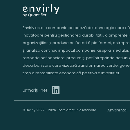
Envirly este o companie poloneză de tehnologie care of
inovatoare pentru gestionarea durabilității, a amprentei
organizațiilor și produselor. Datorită platformei, antrepre
și analiza continuu impactul companiei asupra mediului,
rapoarte nefinanciare, precum și pot întreprinde acțiuni
decarbonizare care vizează transformarea verde, gener
timp o rentabilitate economică pozitivă a investiției.
Urmăriți-ne!
Amprenta
© Envirly 2022 - 2026, Toate drepturile rezervate