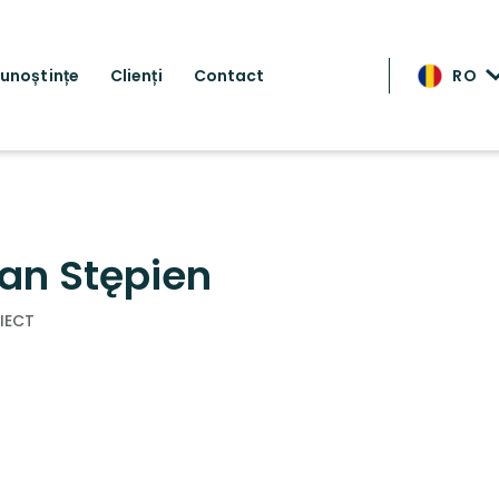
cunoștințe
Clienți
Contact
RO
an Stępien
IECT