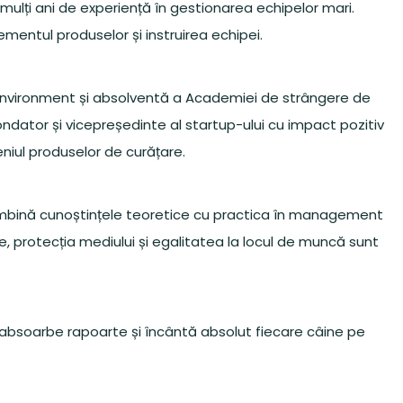
 mulți ani de experiență în gestionarea echipelor mari.
entul produselor și instruirea echipei.
N Environment și absolventă a Academiei de strângere de
ndator și vicepreședinte al startup-ului cu impact pozitiv
eniul produselor de curățare.
mbină cunoștințele teoretice cu practica în management
ate, protecția mediului și egalitatea la locul de muncă sunt
re, absoarbe rapoarte și încântă absolut fiecare câine pe