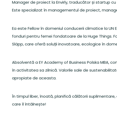
Manager de proiect la Envirly, traducător și startup cu
Este specializat în managementul de proiect, managem
Ea este Fellow în domeniul conducerii climatice la U
fonduri pentru femei fondatoare de la Huge Things. Fo
Släpp, care oferă soluții inovatoare, ecologice în dom
Absolventă a EY Academy of Business Polska MBA, co
în activitatea sa zilnică. Valorile sale de sustenabilit
apropiate de aceasta.
În timpul liber, înoată, planifică călătorii suplimenta
care îl întâlnește!