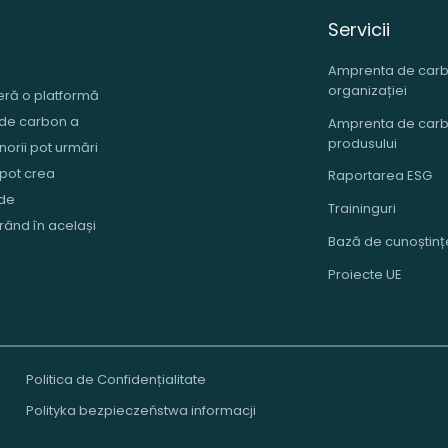
Servicii
Amprenta de carb
organizației
eră o platformă
 de carbon a
Amprenta de carb
produsului
norii pot urmări
 pot crea
Raportarea ESG
 de
Traininguri
ând în același
Bază de cunoștinț
Proiecte UE
Politica de Confidențialitate
Polityka bezpieczeństwa informacji