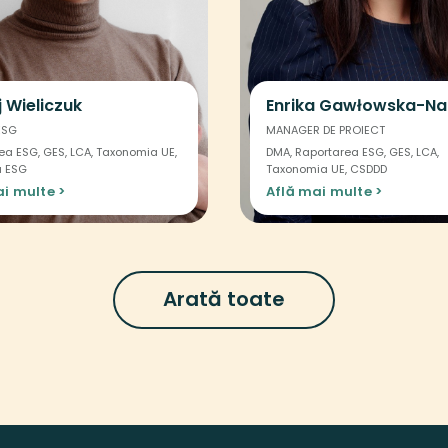
 Wieliczuk
Enrika Gawłowska-N
ESG
MANAGER DE PROIECT
ea ESG, GES, LCA, Taxonomia UE,
DMA, Raportarea ESG, GES, LCA,
a ESG
Taxonomia UE, CSDDD
i multe >
Află mai multe >
Arată toate