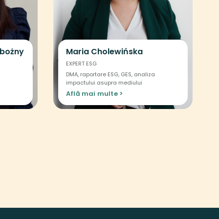
abożny
Maria Cholewińska
EXPERT ESG
DMA, raportare ESG, GES, analiza
impactului asupra mediului
Află mai multe >