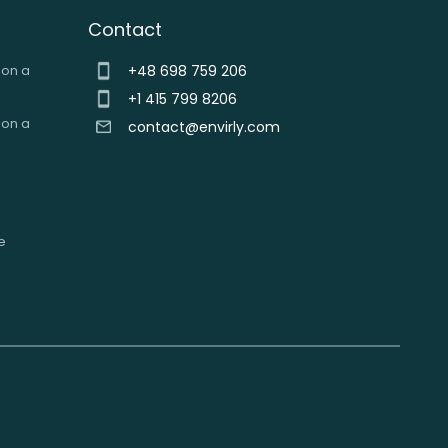
Contact
on a
+48 698 759 206
+1 415 799 8206
on a
contact@envirly.com
e