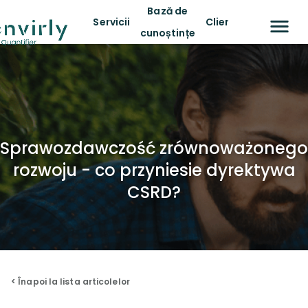
Bază de
Servicii
Clienți
cunoștințe
Sprawozdawczość zrównoważonego
rozwoju - co przyniesie dyrektywa
CSRD?
< Înapoi la lista articolelor