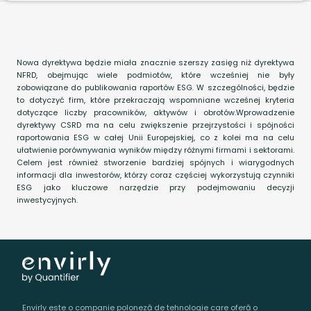
Nowa dyrektywa będzie miała znacznie szerszy zasięg niż dyrektywa
NFRD, obejmując wiele podmiotów, które wcześniej nie były
zobowiązane do publikowania raportów ESG. W szczególności, będzie
to dotyczyć firm, które przekraczają wspomniane wcześnej kryteria
dotyczące liczby pracowników, aktywów i obrotów.‍Wprowadzenie
dyrektywy CSRD ma na celu zwiększenie przejrzystości i spójności
raportowania ESG w całej Unii Europejskiej, co z kolei ma na celu
ułatwienie porównywania wyników między różnymi firmami i sektorami.
Celem jest również stworzenie bardziej spójnych i wiarygodnych
informacji dla inwestorów, którzy coraz częściej wykorzystują czynniki
ESG jako kluczowe narzędzie przy podejmowaniu decyzji
inwestycyjnych.‍
Envirly este o companie poloneză de tehnologie care oferă o