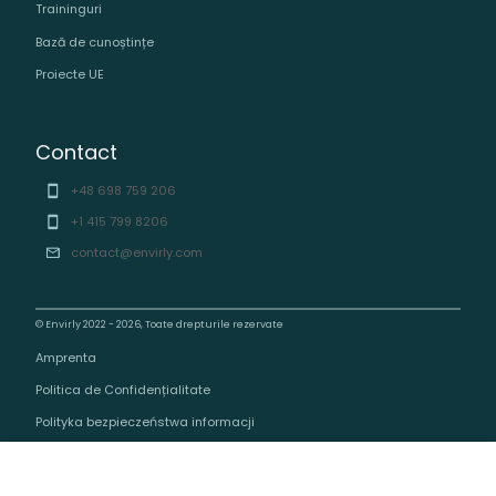
Traininguri
Bază de cunoștințe
Proiecte UE
Contact
+48 698 759 206
+1 415 799 8206
contact@envirly.com
© Envirly 2022 - 2026, Toate drepturile rezervate
Amprenta
Politica de Confidențialitate
Polityka bezpieczeństwa informacji
English (EN-UK)