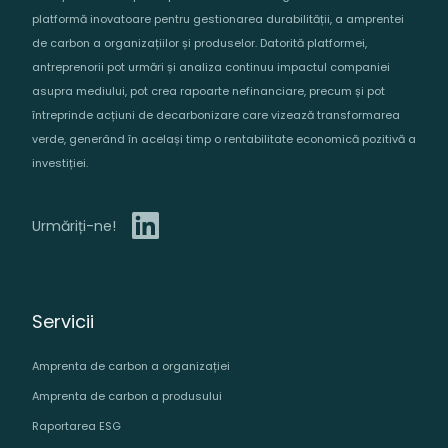
platformă inovatoare pentru gestionarea durabilității, a amprentei
de carbon a organizațiilor și produselor. Datorită platformei,
antreprenorii pot urmări și analiza continuu impactul companiei
asupra mediului, pot crea rapoarte nefinanciare, precum și pot
întreprinde acțiuni de decarbonizare care vizează transformarea
verde, generând în același timp o rentabilitate economică pozitivă a
investiției.
Urmăriți-ne!
Servicii
Amprenta de carbon a organizației
Amprenta de carbon a produsului
Raportarea ESG