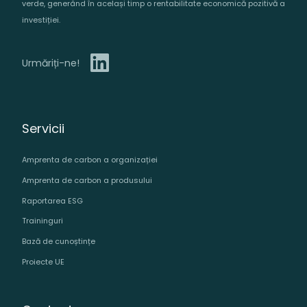
verde, generând în același timp o rentabilitate economică pozitivă a
investiției.
Urmăriți-ne!
Servicii
Amprenta de carbon a organizației
Amprenta de carbon a produsului
Raportarea ESG
Traininguri
Bază de cunoștințe
Proiecte UE