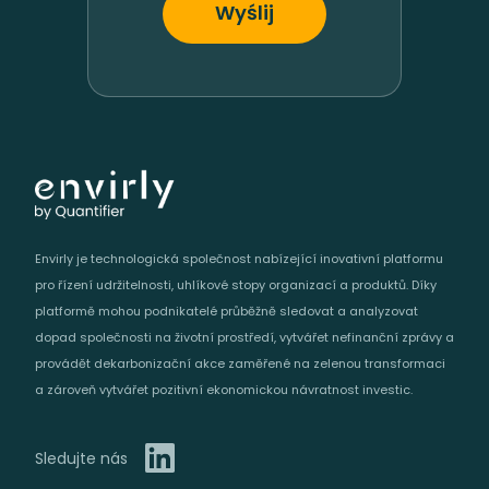
Envirly je technologická společnost nabízející inovativní platformu
pro řízení udržitelnosti, uhlíkové stopy organizací a produktů. Díky
platformě mohou podnikatelé průběžně sledovat a analyzovat
dopad společnosti na životní prostředí, vytvářet nefinanční zprávy a
provádět dekarbonizační akce zaměřené na zelenou transformaci
a zároveň vytvářet pozitivní ekonomickou návratnost investic.
Sledujte nás