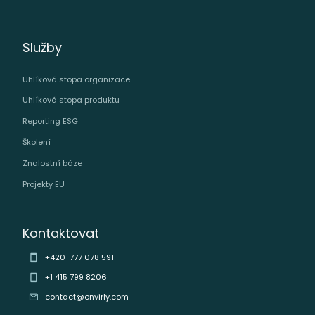
Služby
Uhlíková stopa organizace
Uhlíková stopa produktu
Reporting ESG
Školení
Znalostní báze
Projekty EU
Kontaktovat
+420 777 078 591
+1 415 799 8206
contact@envirly.com