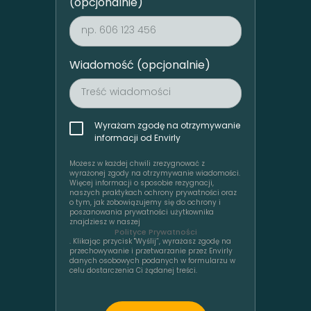
(opcjonalnie)
Wiadomość (opcjonalnie)
Wyrażam zgodę na otrzymywanie
informacji od Envirly
Możesz w każdej chwili zrezygnować z
wyrażonej zgody na otrzymywanie wiadomości.
Więcej informacji o sposobie rezygnacji,
naszych praktykach ochrony prywatności oraz
o tym, jak zobowiązujemy się do ochrony i
poszanowania prywatności użytkownika
znajdziesz w naszej
Polityce Prywatności
. Klikając przycisk "Wyślij”, wyrażasz zgodę na
przechowywanie i przetwarzanie przez Envirly
danych osobowych podanych w formularzu w
celu dostarczenia Ci żądanej treści.