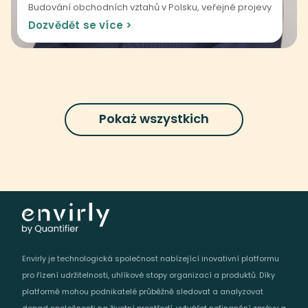
Budování obchodních vztahů v Polsku, veřejné projevy
Dozvědět se více >
Pokaż wszystkich
Envirly je technologická společnost nabízející inovativní platformu
pro řízení udržitelnosti, uhlíkové stopy organizací a produktů. Díky
platformě mohou podnikatelé průběžně sledovat a analyzovat
dopad společnosti na životní prostředí, vytvářet nefinanční zprávy a