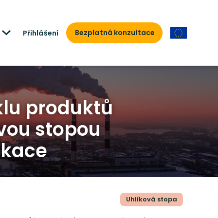
Bezplatná konzultace
Přihlášení
klu produktů
ovou stopou
ikace
Uhlíková stopa