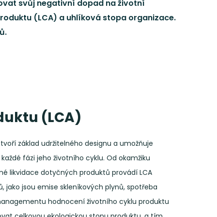
ovat svůj negativní dopad na životní
 produktu (LCA) a uhlíková stopa organizace.
ů.
duktu (LCA)
ý tvoří základ udržitelného designu a umožňuje
 každé fázi jeho životního cyklu. Od okamžiku
nečné likvidace dotyčných produktů provádí LCA
, jako jsou emise skleníkových plynů, spotřeba
 managementu hodnocení životního cyklu produktu
ovat celkovou ekologickou stopu produktu, a tím