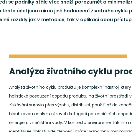
dí se podniky stále více snaží porozumět a minimaliz
o tento účel jsou mimo jiné hodnocení životního cyklu
né rozdíly jak v metodice, tak v aplikaci obou přístup
Analýza životního cyklu pro
Analýza životního cyklu produktu je komplexní nástroj, kter
holistické posouzení dopadu produktu na životní prostředí v
získávání surovin přes výrobu, distribuci, použití až do ko
hloubkovou analýzu různých kategorií potenciálních dopadů
energie a znečištění vody. V kontextu environmentálního
identifikuje oblasti, kde zlepšení může významně minimaliz