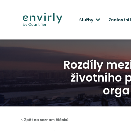
Služby
Znalostní
Rozdíly mez
životního 
orga
< Zpět na seznam článků