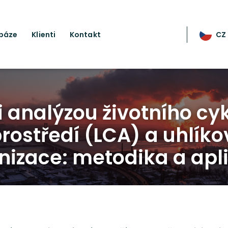
 báze
Klienti
Kontakt
CZ
i analýzou životního cy
prostředí (LCA) a uhlík
nizace: metodika a apl