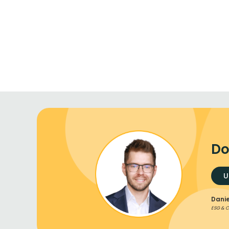
Do
U
Danie
ESG & 