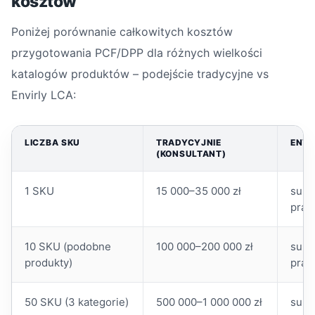
kosztów
Poniżej porównanie całkowitych kosztów
przygotowania PCF/DPP dla różnych wielkości
katalogów produktów – podejście tradycyjne vs
Envirly LCA:
LICZBA SKU
TRADYCYJNIE
ENVI
(KONSULTANT)
1 SKU
15 000–35 000 zł
subs
prac
10 SKU (podobne
100 000–200 000 zł
subs
produkty)
prac
50 SKU (3 kategorie)
500 000–1 000 000 zł
subs