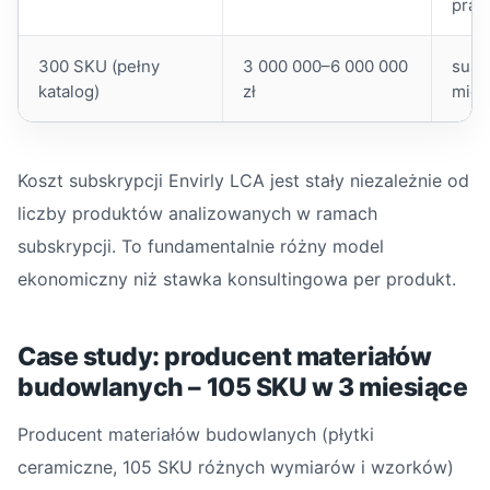
prac
300 SKU (pełny
3 000 000–6 000 000
subs
katalog)
zł
mies
Koszt subskrypcji Envirly LCA jest stały niezależnie od
liczby produktów analizowanych w ramach
subskrypcji. To fundamentalnie różny model
ekonomiczny niż stawka konsultingowa per produkt.
Case study: producent materiałów
budowlanych – 105 SKU w 3 miesiące
Producent materiałów budowlanych (płytki
ceramiczne, 105 SKU różnych wymiarów i wzorków)