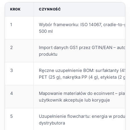
KROK
CZYNNOŚĆ
1
Wybór frameworku: ISO 14067, cradle-to-gat
500 ml
2
Import danych GS1 przez GTIN/EAN – autom
produktu
3
Ręczne uzupełnienie BOM: surfaktanty (45 g
PET (25 g), nakrętka PP (4 g), etykieta (2 g)
4
Mapowanie materiałów do ecoinvent – platf
użytkownik akceptuje lub koryguje
5
Uzupełnienie flowchartu: energia w produkcj
dystrybutora