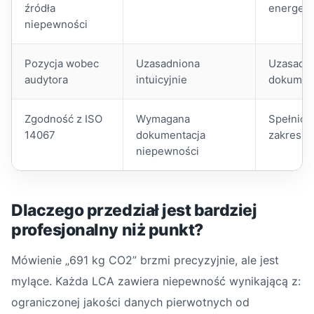
źródła
energety
niepewności
Pozycja wobec
Uzasadniona
Uzasadni
audytora
intuicyjnie
dokumen
Zgodność z ISO
Wymagana
Spełnion
14067
dokumentacja
zakresu 
niepewności
Dlaczego przedział jest bardziej
profesjonalny niż punkt?
Mówienie „691 kg CO2” brzmi precyzyjnie, ale jest
mylące. Każda LCA zawiera niepewność wynikającą z:
ograniczonej jakości danych pierwotnych od