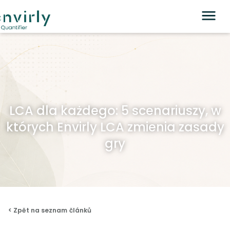
LCA dla każdego: 5 scenariuszy, w
których Envirly LCA zmienia zasady
gry
< Zpět na seznam článků