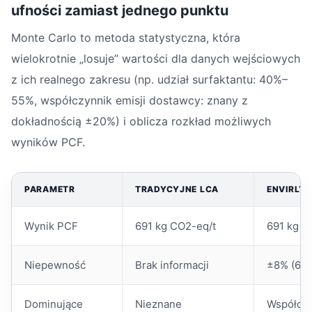
ufności zamiast jednego punktu
Monte Carlo to metoda statystyczna, która
wielokrotnie „losuje” wartości dla danych wejściowych
z ich realnego zakresu (np. udział surfaktantu: 40%–
55%, współczynnik emisji dostawcy: znany z
dokładnością ±20%) i oblicza rozkład możliwych
wyników PCF.
PARAMETR
TRADYCYJNE LCA
ENVIRLY 
Wynik PCF
691 kg CO2-eq/t
691 kg C
Niepewność
Brak informacji
±8% (630
Dominujące
Nieznane
Współczy