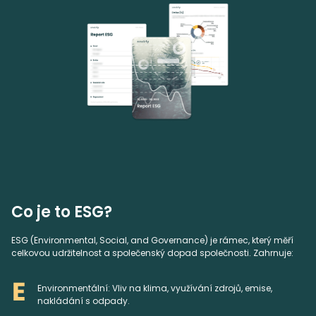
Co je to ESG?
ESG (Environmental, Social, and Governance) je rámec, který měří
celkovou udržitelnost a společenský dopad společnosti. Zahrnuje:
Environmentální: Vliv na klima, využívání zdrojů, emise,
nakládání s odpady.