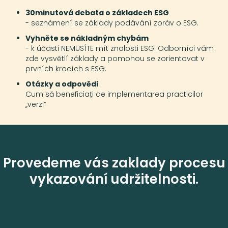
30minutová debata o základech ESG
- seznámení se základy podávání zpráv o ESG.
Vyhněte se nákladným chybám
- k účasti NEMUSÍTE mít znalosti ESG. Odborníci vám
zde vysvětlí základy a pomohou se zorientovat v
prvních krocích s ESG.
Otázky a odpovědi
Cum să beneficiați de implementarea practicilor
„verzi”
Provedeme vás zaklady procesu
vykazování udržitelnosti.