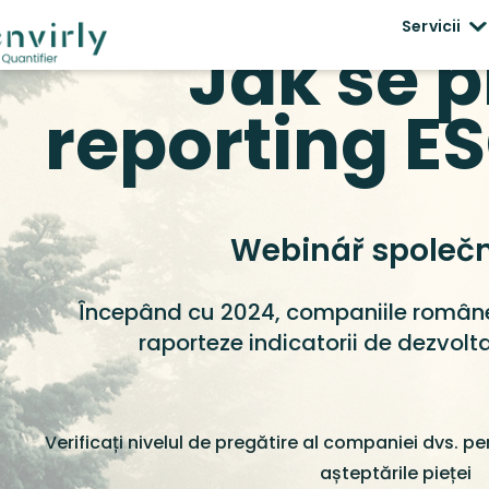
Servicii
Jak se p
reporting E
Webinář společno
Începând cu 2024, companiile româneș
raporteze indicatorii de dezvolt
Verificați nivelul de pregătire al companiei dvs. pe
așteptările pieței