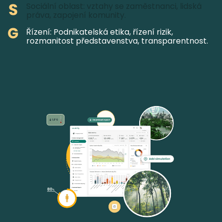
Sociální oblast: vztahy se zaměstnanci, lidská
práva, zapojení komunity.
Řízení: Podnikatelská etika, řízení rizik,
rozmanitost představenstva, transparentnost.