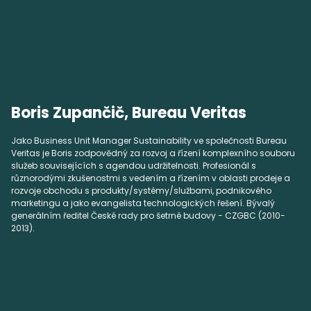
Boris Zupančič, Bureau Veritas
Jako Business Unit Manager Sustainability ve společnosti Bureau
Veritas je Boris zodpovědný za rozvoj a řízení komplexního souboru
služeb souvisejících s agendou udržitelnosti. Profesionál s
různorodými zkušenostmi s vedením a řízením v oblasti prodeje a
rozvoje obchodu s produkty/systémy/službami, podnikového
marketingu a jako evangelista technologických řešení. Bývalý
generálním ředitel České rady pro šetrné budovy - CZGBC (2010-
2013).