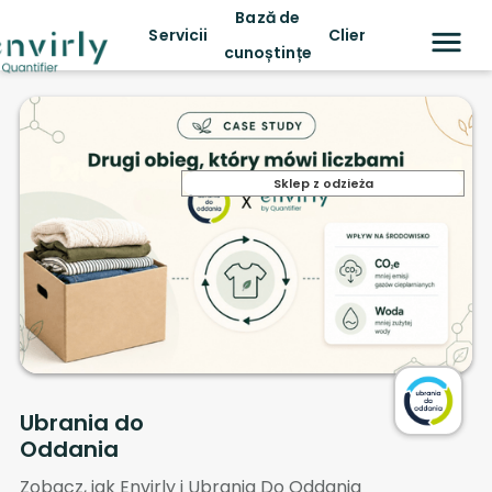
Bază de
Servicii
Clienți
cunoștințe
Sklep z odzieża
Ubrania do
Oddania
Zobacz, jak Envirly i Ubrania Do Oddania