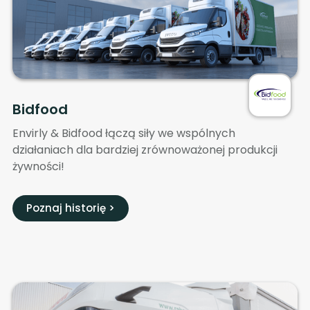
Bidfood
Envirly & Bidfood łączą siły we wspólnych
działaniach dla bardziej zrównoważonej produkcji
żywności!
Poznaj historię >