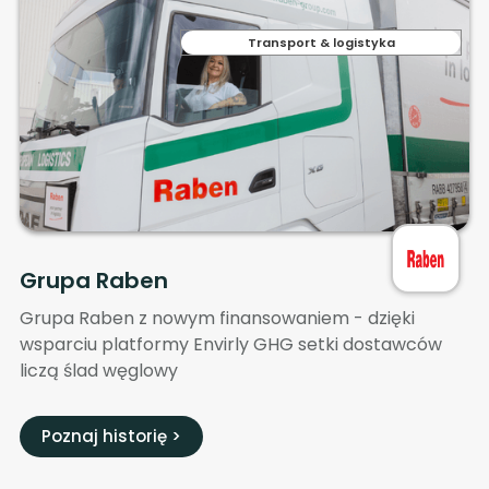
Transport & logistyka
Grupa Raben
Grupa Raben z nowym finansowaniem - dzięki
wsparciu platformy Envirly GHG setki dostawców
liczą ślad węglowy
Poznaj historię >