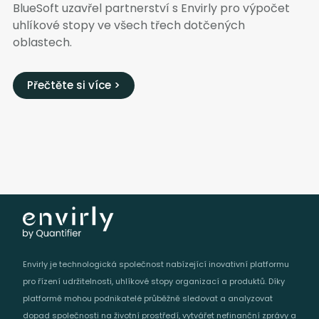
BlueSoft uzavřel partnerství s Envirly pro výpočet
uhlíkové stopy ve všech třech dotčených
oblastech.
Přečtěte si více >
Envirly je technologická společnost nabízející inovativní platformu
pro řízení udržitelnosti, uhlíkové stopy organizací a produktů. Díky
platformě mohou podnikatelé průběžně sledovat a analyzovat
dopad společnosti na životní prostředí, vytvářet nefinanční zprávy a