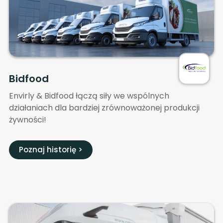
Bidfood
Envirly & Bidfood łączą siły we wspólnych
działaniach dla bardziej zrównoważonej produkcji
żywności!
Poznaj historię >