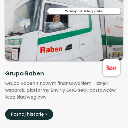
Transport & logistyka
Grupa Raben
Grupa Raben z nowym finansowaniem - dzięki
wsparciu platformy Envirly GHG setki dostawców
liczą ślad węglowy
Poznaj historię >